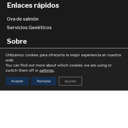
Enlaces rápidos
Ova de salmón
Servicios Genéticos
Sobre
Utilizamos cookies para ofrecerte la mejor experiencia en nuestra
Equipos
web.
Directorio Global
You can find out more about which cookies we are using or
switch them off in
settings
.
Carrera profesional
Sala de prensa
Aceptar
Rechazar
Ajustes
Información del sitio
keyboard_arrow_up
Política de privacidad (Texto en inglés)
Política de cookies
Términos y condiciones