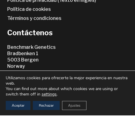
Política de privacidad (Texto en inglés)
Política de cookies
Términos y condiciones
Contáctenos
Benchmark Genetics
Bradbenken 1
5003 Bergen
Norway
+47 553 33 790
Utilizamos cookies para ofrecerte la mejor experiencia en nuestra
post@bmkgenetics.com
web.
You can find out more about which cookies we are using or
switch them off in
settings
.
Aceptar
Rechazar
Ajustes
O vea nuestro
Directorio Global
keyboard_arrow_up
© 2021–2026 Benchmark Genetics Norway AS. All Rights