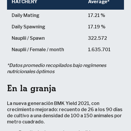
HATCHERY
Average*
HATCHERY
Average*
Daily Mating
17.21 %
Daily Spawning
17.19 %
Nauplii / Spawn
322.572
Nauplii / Female / month
1.635.701
*Datos promedio recopilados bajo regímenes
nutricionales óptimos
En la granja
La nueva generación BMK Yield 2021, con
crecimiento mejorado: recuento de 26 a los 90 días
de cultivo a una densidad de 100 a 150 animales por
metro cuadrado.