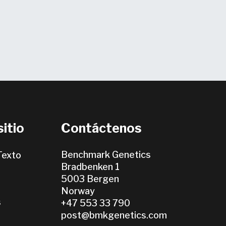
sitio
Contáctenos
Benchmark Genetics
(Texto
Bradbenken 1
5003 Bergen
Norway
s
+47 553 33 790
post@bmkgenetics.com