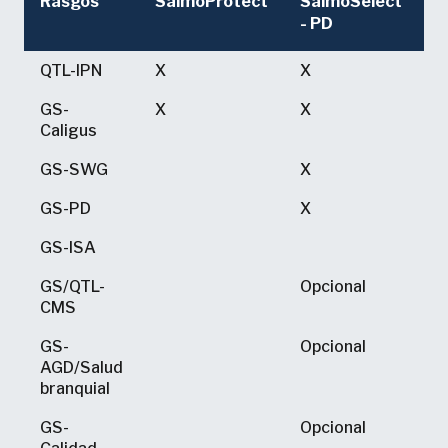
Rasgos
SalmoProtect
SalmoSelect
S
- PD
-
Rasgos
SalmoProtect
SalmoSelect
S
QTL-IPN
X
X
X
- PD
-
GS-
X
X
X
Caligus
GS-SWG
X
X
GS-PD
X
GS-ISA
X
GS/QTL-
Opcional
O
CMS
GS-
Opcional
O
AGD/Salud
branquial
GS-
Opcional
O