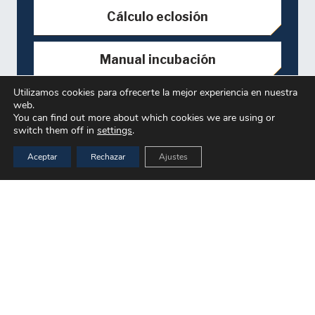
Cálculo eclosión
Manual incubación
Utilizamos cookies para ofrecerte la mejor experiencia en nuestra
web.
You can find out more about which cookies we are using or
switch them off in
settings
.
Enlaces rápidos
Aceptar
Rechazar
Ajustes
Ova de salmón
keyboard_arrow_up
Servicios Genéticos
Sobre
Equipos
Directorio Global