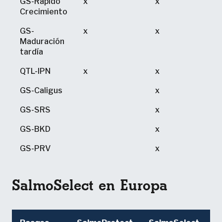
GS-Rápido
x
x
Crecimiento
GS-
x
x
Maduración
tardía
QTL-IPN
x
x
GS-Caligus
x
GS-SRS
x
GS-BKD
x
GS-PRV
x
SalmoSelect en Europa