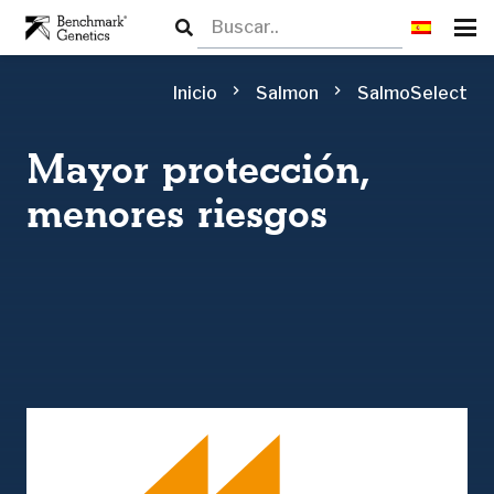
chevron_right
chevron_right
Inicio
Salmon
SalmoSelect
Mayor protección,
menores riesgos