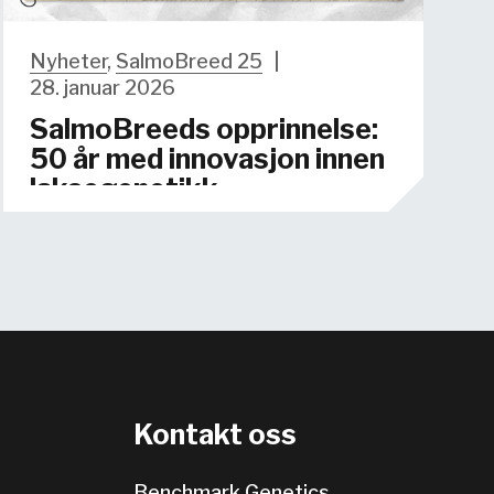
Nyheter
,
SalmoBreed 25
|
28. januar 2026
SalmoBreeds opprinnelse:
50 år med innovasjon innen
laksegenetikk
Kontakt oss
Benchmark Genetics