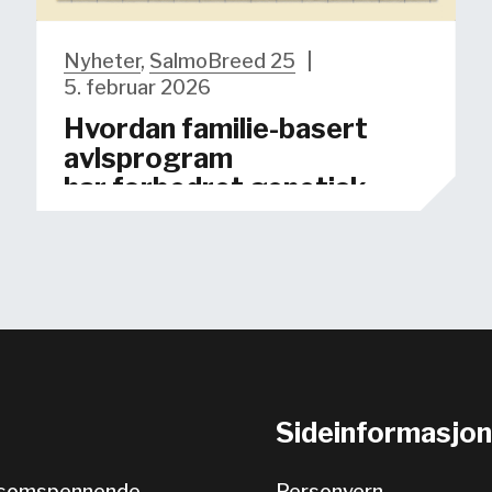
Nyheter
,
SalmoBreed 25
|
5. februar 2026
Hvordan familie-basert
avlsprogram
har forbedret genetisk
fremgang
Sideinformasjon
somspennende
Personvern