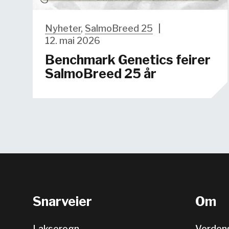
Nyheter
,
SalmoBreed 25
|
12. mai 2026
Benchmark Genetics feirer
SalmoBreed 25 år
Snarveier
Om
Lakserogn
Verden