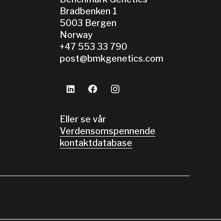
Bradbenken 1
5003 Bergen
Norway
+47 553 33 790
post@bmkgenetics.com
Eller se vår
Verdensomspennende
kontaktdatabase